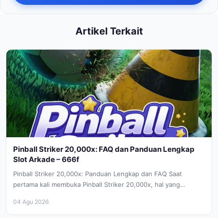
Artikel Terkait
Pinball Striker 20,000x: FAQ dan Panduan Lengkap
Slot Arkade – 666f
Pinball Striker 20,000x: Panduan Lengkap dan FAQ Saat
pertama kali membuka Pinball Striker 20,000x, hal yang
mungkin langsung menarik perhatian...
04 Agu 2026