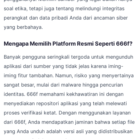
soal etika, tetapi juga tentang melindungi integritas
perangkat dan data pribadi Anda dari ancaman siber
yang berbahaya.
Mengapa Memilih Platform Resmi Seperti 666f?
Banyak pengguna seringkali tergoda untuk mengunduh
aplikasi dari sumber yang tidak jelas karena iming-
iming fitur tambahan. Namun, risiko yang menyertainya
sangat besar, mulai dari malware hingga pencurian
identitas. 666f memahami kekhawatiran ini dengan
menyediakan repositori aplikasi yang telah melewati
proses verifikasi ketat. Dengan menggunakan layanan
dari 666f, Anda mendapatkan jaminan bahwa setiap file
yang Anda unduh adalah versi asli yang didistribusikan