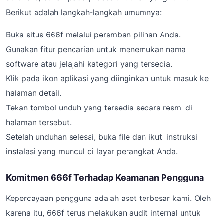
Berikut adalah langkah-langkah umumnya:
Buka situs 666f melalui peramban pilihan Anda.
Gunakan fitur pencarian untuk menemukan nama
software atau jelajahi kategori yang tersedia.
Klik pada ikon aplikasi yang diinginkan untuk masuk ke
halaman detail.
Tekan tombol unduh yang tersedia secara resmi di
halaman tersebut.
Setelah unduhan selesai, buka file dan ikuti instruksi
instalasi yang muncul di layar perangkat Anda.
Komitmen 666f Terhadap Keamanan Pengguna
Kepercayaan pengguna adalah aset terbesar kami. Oleh
karena itu, 666f terus melakukan audit internal untuk