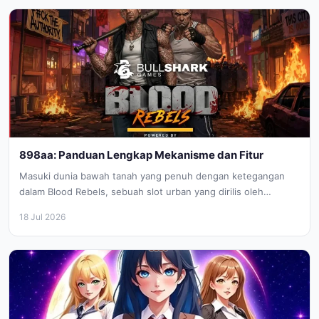
898aa: Panduan Lengkap Mekanisme dan Fitur
Masuki dunia bawah tanah yang penuh dengan ketegangan
dalam Blood Rebels, sebuah slot urban yang dirilis oleh
Bullshark Games pada...
18 Jul 2026