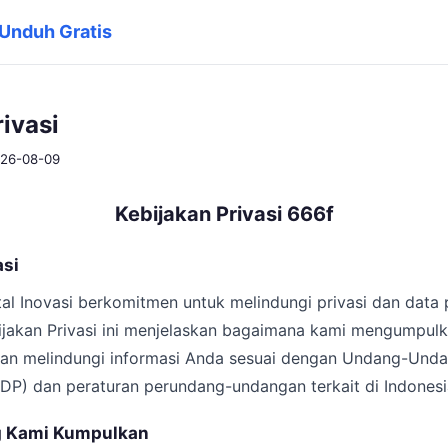
 Unduh Gratis
ivasi
2026-08-09
Kebijakan Privasi 666f
asi
tal Inovasi berkomitmen untuk melindungi privasi dan data
bijakan Privasi ini menjelaskan bagaimana kami mengumpul
n melindungi informasi Anda sesuai dengan Undang-Unda
DP) dan peraturan perundang-undangan terkait di Indonesi
ng Kami Kumpulkan