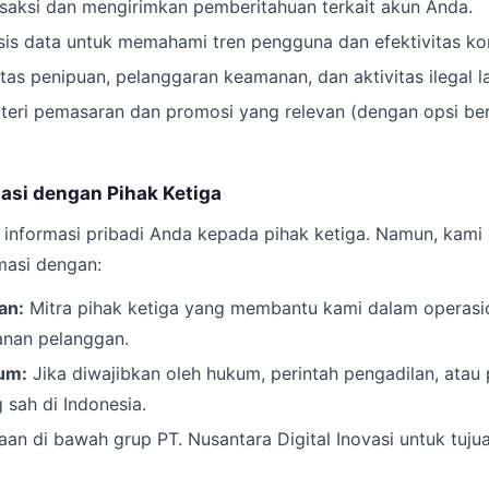
aksi dan mengirimkan pemberitahuan terkait akun Anda.
sis data untuk memahami tren pengguna dan efektivitas ko
as penipuan, pelanggaran keamanan, dan aktivitas ilegal l
eri pemasaran dan promosi yang relevan (dengan opsi ber
masi dengan Pihak Ketiga
 informasi pribadi Anda kepada pihak ketiga. Namun, kami
asi dengan:
an:
Mitra pihak ketiga yang membantu kami dalam operasio
yanan pelanggan.
um:
Jika diwajibkan oleh hukum, perintah pengadilan, atau
 sah di Indonesia.
an di bawah grup PT. Nusantara Digital Inovasi untuk tujua