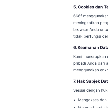
5. Cookies dan T
666f menggunakan 
meningkatkan peng
browser Anda untu
tidak berfungsi de
6. Keamanan Dat
Kami menerapkan s
pribadi Anda dari
menggunakan enkrip
7. Hak Subjek Da
Sesuai dengan huku
Mengakses dan m
Memperbarui ata