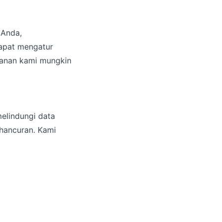
 Anda,
dapat mengatur
yanan kami mungkin
elindungi data
ghancuran. Kami