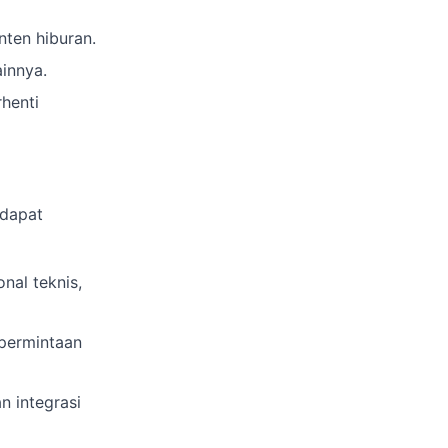
nten hiburan.
ainnya.
henti
 dapat
nal teknis,
 permintaan
n integrasi