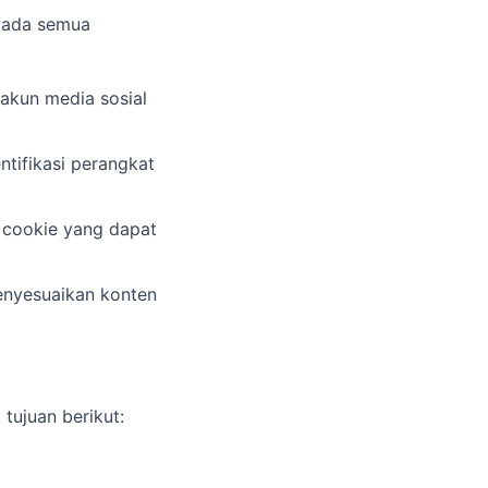
pada semua
 akun media sosial
ntifikasi perangkat
n cookie yang dapat
menyesuaikan konten
tujuan berikut: