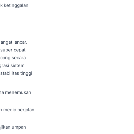
ak ketinggalan
angat lancar.
super cepat,
ncang secara
grasi sistem
abilitas tinggi
guna menemukan
n media berjalan
ajikan umpan