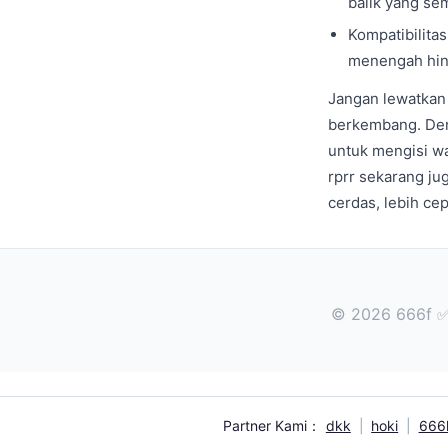
balik yang sem
Kompatibilitas
menengah hing
Jangan lewatkan 
berkembang. Den
untuk mengisi w
rprr sekarang ju
cerdas, lebih ce
© 2026 666f ✅ 
Partner Kami：
dkk
|
hoki
|
666