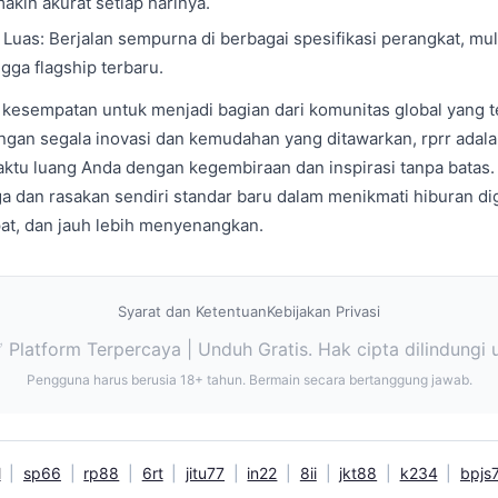
akin akurat setiap harinya.
 Luas: Berjalan sempurna di berbagai spesifikasi perangkat, mula
ga flagship terbaru.
kesempatan untuk menjadi bagian dari komunitas global yang t
gan segala inovasi dan kemudahan yang ditawarkan, rprr adala
aktu luang Anda dengan kegembiraan dan inspirasi tanpa batas
ga dan rasakan sendiri standar baru dalam menikmati hiburan dig
pat, dan jauh lebih menyenangkan.
Syarat dan Ketentuan
Kebijakan Privasi
Platform Terpercaya | Unduh Gratis. Hak cipta dilindungi
Pengguna harus berusia 18+ tahun. Bermain secara bertanggung jawab.
l
|
sp66
|
rp88
|
6rt
|
jitu77
|
in22
|
8ii
|
jkt88
|
k234
|
bpjs